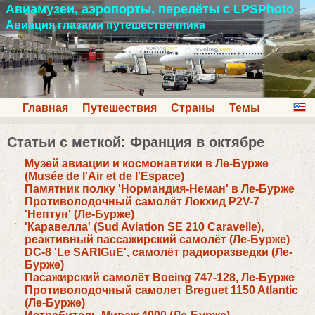
Авиамузеи, аэропорты, перелёты с LPSPhoto
Авиация глазами путешественника
Главная
Путешествия
Страны
Темы
Статьи с меткой: Франция в октябре
Музей авиации и космонавтики в Ле-Бурже
(Musée de l'Air et de l'Espace)
Памятник полку 'Нормандия-Неман' в Ле-Бурже
Противолодочный самолёт Локхид P2V-7
'Нептун' (Ле-Бурже)
'Каравелла' (Sud Aviation SE 210 Caravelle),
реактивный пассажирский самолёт (Ле-Бурже)
DC-8 'Le SARIGuE', самолёт радиоразведки (Ле-
Бурже)
Пасажирский самолёт Boeing 747-128, Ле-Бурже
Противолодочный самолет Breguet 1150 Atlantic
(Ле-Бурже)