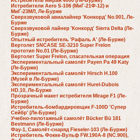
Истребитель Мираж 4000 (Ле-Бурже)
Истребители Aero S-106 (МиГ-21Ф-12) и
МиГ-23МЛ, Ле-Бурже
Сверхзвуковой авиалайнер 'Конкорд' No.001, Ле-
Бурже
Сверхзвуковой лайнер 'Конкорд' Sierra Delta (Ле-
Бурже)
Опытный истребитель 'Рафаль A' (Ле-Бурже)
Вертолет SNCASE SE-3210 Super Frelon
прототип No.01 (Ле-Бурже)
Вертолет Super Frelon, спасательная операция
Экспериментальный самолёт Payen Pa 49 Katy
(Ле-Бурже)
Экспериментальный самолёт Hirsch H.100
(Музей в Ле-Бурже)
Экспериментальный самолёт Hurel-Dubois
HD.10, Ле-Бурже
Прозрачный макет истребителя Mirage F1 (Ле-
Бурже)
Истребитель-бомбардировщик F-100D 'Супер
Сейбр' (Ле-Бурже)
Учебно-пилотажный самолёт Bücker Bü 181
Bestmann (Ле-Бурже)
Фау-1, Самолёт-снаряд Fieseler-103 (Ле-Бурже)
Истрeбитель Фокке-Вульф FW.190A-8 (NC.900),