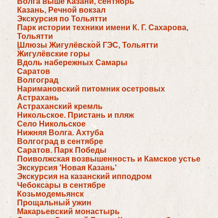
Волга выше Казани, сентябрь
Казань, Речной вокзал
Экскурсия по Тольятти
Парк истории техники имени К. Г. Сахарова,
Тольятти
Шлюзы Жигулёвской ГЭС, Тольятти
Жигулёвские горы
Вдоль набережных Самары
Саратов
Волгоград
Наримановский питомник осетровых
Астрахань
Астраханский кремль
Никольское. Пристань и пляж
Село Никольское
Нижняя Волга. Ахтуба
Волгоград в сентябре
Саратов. Парк Победы
Поиволжская возвышенность и Камское устье
Экскурсия 'Новая Казань'
Экскурсия на казанский ипподром
Чебоксары в сентябре
Козьмодемьянск
Прощальный ужин
Макарьевский монастырь