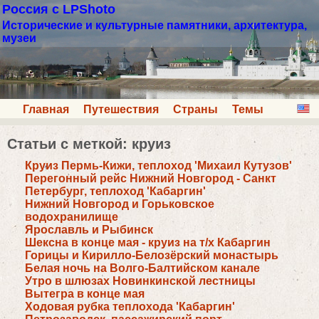
Россия с LPShoto
Исторические и культурные памятники, архитектура,
музеи
Главная
Путешествия
Страны
Темы
Статьи с меткой: круиз
Круиз Пермь-Кижи, теплоход 'Михаил Кутузов'
Перегонный рейс Нижний Новгород - Санкт
Петербург, теплоход 'Кабаргин'
Нижний Новгород и Горьковское
водохранилище
Ярославль и Рыбинск
Шексна в конце мая - круиз на т/х Кабаргин
Горицы и Кирилло-Белозёрский монастырь
Белая ночь на Волго-Балтийском канале
Утро в шлюзах Новинкинской лестницы
Вытегра в конце мая
Ходовая рубка теплохода 'Кабаргин'