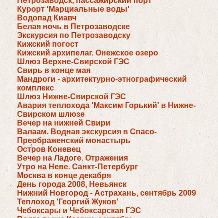
Петрозаводск, пассажирский порт
Курорт 'Марциальные воды'
Водопад Киавч
Белая ночь в Петрозаводске
Экскурсия по Петрозаводску
Кижский погост
Кижский архипелаг. Онежское озеро
Шлюз Верхне-Cвирской ГЭС
Свирь в конце мая
Мандроги - архитектурно-этнографический
комплекс
Шлюз Нижне-Свирской ГЭС
Авария теплохода 'Максим Горький' в Нижне-
Свирском шлюзе
Вечер на нижней Свири
Валаам. Водная экскурсия в Спасо-
Преображенский монастырь
Остров Коневец
Вечер на Ладоге. Отражения
Утро на Неве. Санкт-Петербург
Москва в конце декабря
День города 2008, Невьянск
Нижний Новгород - Астрахань, сентябрь 2009
Теплоход 'Георгий Жуков'
Чебоксары и Чебоксарская ГЭС