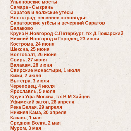
Ульяновские мосты
Самара - Сызрань
Саратов и волжские утёсы
Волгоград, весеннее половодье
Саратовские утёсы и вечерний Саратов
Балаково
Круиз Н.Новгород-С.Петербург, т/х Д.Пожарский
Нижний Новгород и Городец, 23 июня
Кострома, 24 июня
Шексна, 25 июня
Волгобалт, 26 июня
Свирь, 27 июня
Валааам, 28 июня
Свирские монастыри, 1 июля
Кижи, 2 июля
Вытегра, 3 июля
Череповец, 4 июля
Ярославль, 5 июля
Круиз Уфа-Москва, т/х В.М.Зайцев
Уфимский затон, 28 апреля
Река Белая, 29 апреля
Нижняя Кама, 30 апреля
Казань, 1 мая
Средняя Волга, 2 мая
Муром, 3 мая