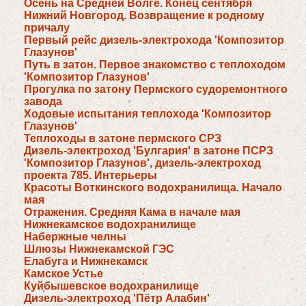
Осень на Средней Волге. Конец сентября
Нижний Новгород. Возвращение к родному
причалу
Первый рейс дизель-электрохода 'Композитор
Глазунов'
Путь в затон. Первое знакомство с теплоходом
'Композитор Глазунов'
Прогулка по затону Пермского судоремонтного
завода
Ходовые испытания теплохода 'Композитор
Глазунов'
Теплоходы в затоне пермского СРЗ
Дизель-электроход 'Булгария' в затоне ПСРЗ
'Композитор Глазунов', дизель-электроход
проекта 785. Интерьеры
Красоты Воткинского водохранилища. Начало
мая
Отражения. Средняя Кама в начале мая
Нижнекамское водохранилище
Набержные челны
Шлюзы Нижнекамской ГЭС
Елабуга и Нижнекамск
Камское Устье
Куйбышевское водохранилище
Дизель-электроход 'Пётр Алабин'