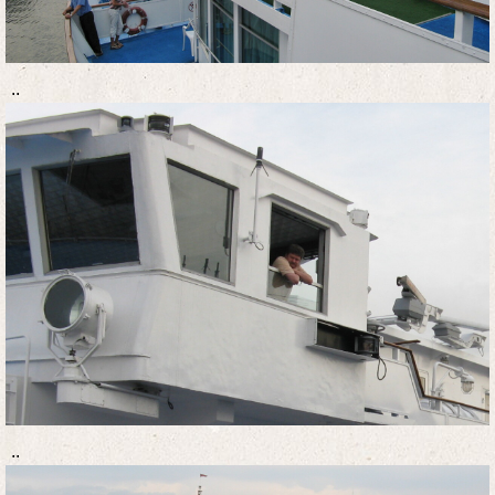
..
..