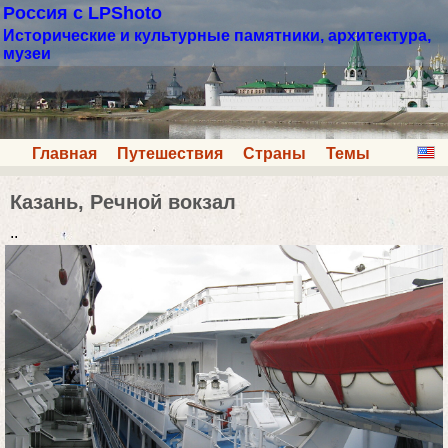
Россия с LPShoto
Исторические и культурные памятники, архитектура,
музеи
Главная
Путешествия
Страны
Темы
Казань, Речной вокзал
..