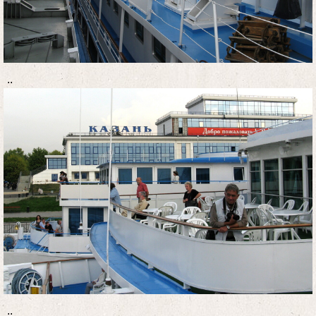
..
..