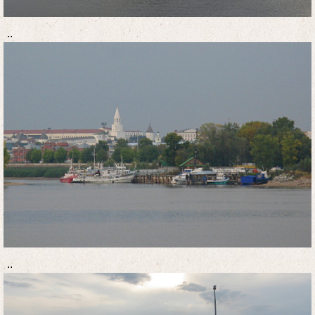
..
..