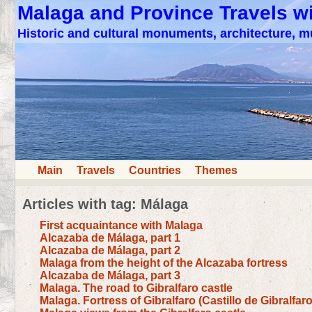
Malaga and Province Travels w
Historic and cultural monuments, architecture,
Main
Travels
Countries
Themes
Articles with tag: Málaga
First acquaintance with Malaga
Alcazaba de Málaga, part 1
Alcazaba de Málaga, part 2
Malaga from the height of the Alcazaba fortress
Alcazaba de Málaga, part 3
Malaga. The road to Gibralfaro castle
Malaga. Fortress of Gibralfaro (Castillo de Gibralfaro