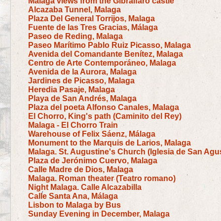
Malaga views from the Gibralfaro castle
Alcazaba Tunnel, Malaga
Plaza Del General Torrijos, Malaga
Fuente de las Tres Gracias, Málaga
Paseo de Reding, Malaga
Paseo Marítimo Pablo Ruiz Picasso, Malaga
Avenida del Comandante Benítez, Malaga
Centro de Arte Contemporáneo, Malaga
Avenida de la Aurora, Malaga
Jardines de Picasso, Malaga
Heredia Pasaje, Malaga
Playa de San Andrés, Malaga
Plaza del poeta Alfonso Canales, Malaga
El Chorro, King's path (Caminito del Rey)
Malaga - El Chorro Train
Warehouse of Felix Sáenz, Málaga
Monument to the Marquis de Larios, Malaga
Malaga. St. Augustine's Church (Iglesia de San Agus
Plaza de Jerónimo Cuervo, Malaga
Calle Madre de Dios, Malaga
Malaga. Roman theater (Teatro romano)
Night Malaga. Calle Alcazabilla
Calle Santa Ana, Málaga
Lisbon to Malaga by Bus
Sunday Evening in December, Malaga