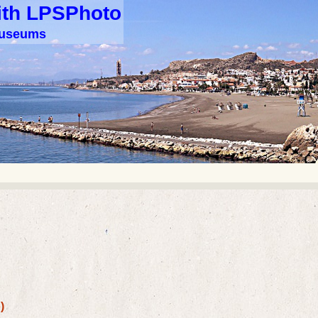
ith LPSPhoto
 museums
)