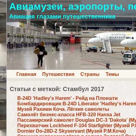
Авиамузеи, аэропорты, п
Авиация глазами путешественника
Главная
Путешествия
Страны
Темы
Статьи с меткой: Стамбул 2017
B-24D 'Hadley's Harem' - Рейд на Плоешти
Бомбардировщик B-24D Liberator 'Hadley's Harem'
Музей Рахими Коча. Лёгкие самолеты
Самолёт бизнес-класса HFB-320 Hansa Jet
Пассажирский самолет Douglas DC-3 'Dakota' (Му
Перехватчик Lockheed F-104 Starfighter (Музей Р.
Dornier Do-28D-2 Skyservant (Музей Р.М.Коча)