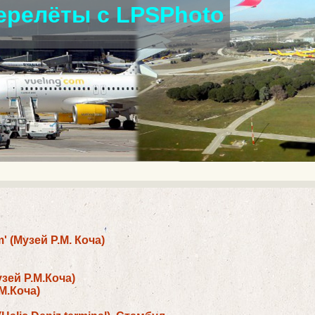
ерелёты с LPSPhoto
 (Музей Р.М. Коча)
зей Р.М.Коча)
М.Коча)