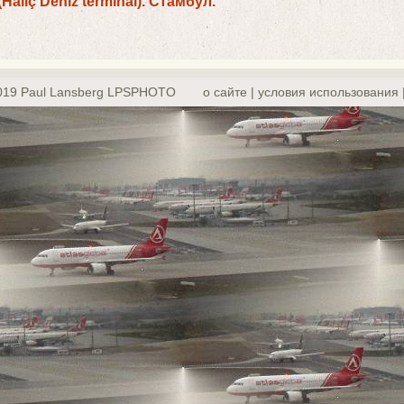
liç Deniz terminal). Стамбул.
019 Paul Lansberg LPSPHOTO
о сайте | yсловия использования 