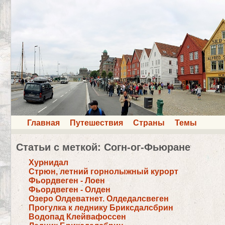
Главная
Путешествия
Страны
Темы
Статьи с меткой: Согн-ог-Фьюране
Хурнидал
Стрюн, летний горнолыжный курорт
Фьордвеген - Лоен
Фьордвеген - Олден
Озеро Олдеватнет. Олдедалсвеген
Прогулка к леднику Бриксдалсбрин
Водопад Клейвафоссен