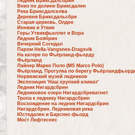
Ледник Бриксдалсбрин
Вниз по долине Бриксдален
Река Бриксдалселва
Деревня Бриксдальсбре
Старая церковь, Олден
Иннвик и Утвик
Горы Утвикфьеллет и Вора
Ледник Боябрин
Вечерний Согндал
Паром Hella-Vangsnes-Dragsvik
На катере по Фьёрланд-фьорду
Фьёрланд
Лайнер Марко Поло (MS Marco Polo)
Фьёрланд. Прогулка по берегу Фьёрландфьорд
Норвежский музей ледников
Экспозиция 'Наш хрупкий климат'
Ледник Нигардсбрин
Ледниковое озеро Нигардсбреватнет
Тропа к леднику Нигардсбрин
Восхождение на ледник Нигардсбрин
Нигардсбрин. Ледниковая река
Юстедален и Барснес-фьорд
Мост Лофтеснес