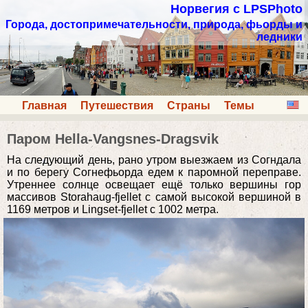
Норвегия с LPSPhoto
Города, достопримечательности, природа, фьорды и
ледники
Главная
Путешествия
Страны
Темы
Паром Hella-Vangsnes-Dragsvik
На следующий день, рано утром выезжаем из Согндала
и по берегу Согнефьорда едем к паромной переправе.
Утреннее солнце освещает ещё только вершины гор
массивов Storahaug-fjellet с самой высокой вершиной в
1169 метров и Lingset-fjellet с 1002 метра.