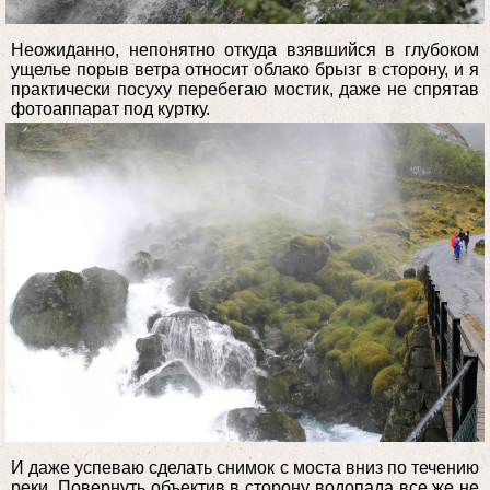
Неожиданно, непонятно откуда взявшийся в глубоком
ущелье порыв ветра относит облако брызг в сторону, и я
практически посуху перебегаю мостик, даже не спрятав
фотоаппарат под куртку.
И даже успеваю сделать снимок с моста вниз по течению
реки. Повернуть объектив в сторону водопада все же не