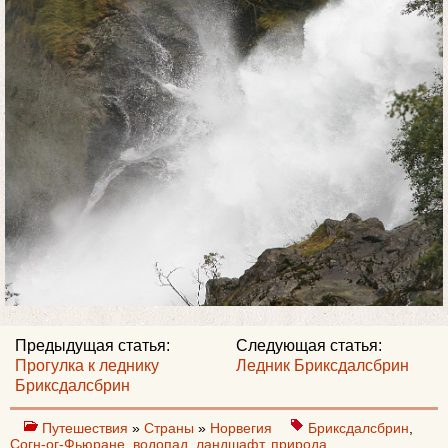
Предыдущая статья:
Следующая статья:
Прогулка к леднику
Ледник Бриксдалсбрин
Бриксдалсбрин
Путешествия
»
Страны
»
Норвегия
Бриксдалсбрин
,
Согн-ог-Фьюране
,
водопад
,
ландшафт
,
природа