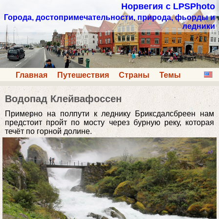
Норвегия с LPSPhoto
Города, достопримечательности, природа, фьорды и
ледники
Главная
Путешествия
Страны
Темы
Водопад Клейвафоссен
Примерно на полпути к леднику Бриксдалсбреен нам
предстоит пройт по мосту через бурную реку, которая
течёт по горной долине.