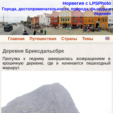
Норвегия с LPSPhoto
Города, достопримечательности, природа, фьорды и
ледники
Главная
Путешествия
Страны
Темы
Деревня Бриксдальсбре
Прогулка к леднику завершилась возвращением в
крошечную деревню, где и начинается пешеходный
маршрут.