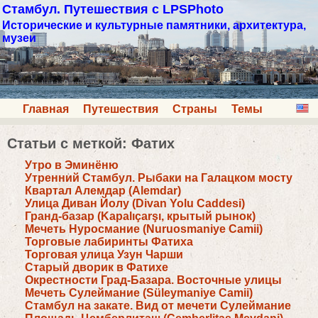
Стамбул. Путешествия с LPSPhoto
Исторические и культурные памятники, архитектура,
музеи
Главная
Путешествия
Страны
Темы
Статьи с меткой: Фатих
Утро в Эминёню
Утренний Стамбул. Рыбаки на Галацком мосту
Квартал Алемдар (Alemdar)
Улица Диван Йолу (Divan Yolu Caddesi)
Гранд-базар (Kapalıçarşı, крытый рынок)
Мечеть Нуросмание (Nuruosmaniye Camii)
Торговые лабиринты Фатиха
Торговая улица Узун Чарши
Старый дворик в Фатихе
Окрестности Град-Базара. Восточные улицы
Мечеть Сулеймание (Süleymaniye Camii)
Стамбул на закате. Вид от мечети Сулеймание