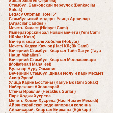
Sultan Sebil ve Çeşmesi)
Стамбул. Банковский переулок (Bankacılar
Sokak)
Legacy Ottoman Hotel 5*
Стамбульский модерн. Улица Арпачлар
(Arpacılar Caddesi)
Мечеть Хидает (Hidayet Cami)
Императорский зал Новой мечети (Yeni Cami
Hünkar Kasrı)
Вечер в квартале Хобьяш (Hobyar)
Мечеть Хаджи Кючюк (Haci Küçük Cami)
Вечерний Стамбул. Квартал Тайя Хатун (Taya
Hatun Mahallesi)
Вечерний Стамбул. Квартал Моллафенари
(Mollafenari Mahallesi)
Бульвар Нуру Османие
Вечерний Стамбул. Диван Йолу и парк Мехмет
Акиф Эрсой
Улица Карие Бостаны (Kariye Bostanı Sokak)
Набережная Айвансарай
Стены Ираклия (Heraklius Surları)
Парк Ходжи Хусрева
Мечеть Ходжи Хусрева (Hacı Hüsrev Mescidi)
Айвансарайская водонапорная колонна
Айвансарай. Квартал Еиркапы (Eğirkapı)