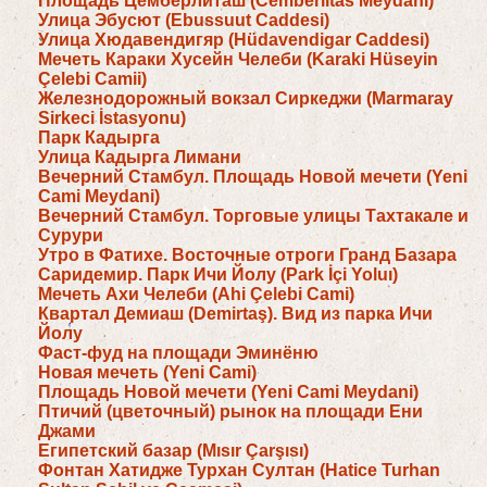
Площадь Цемберлиташ (Cemberlitas Meydani)
Улица Эбусют (Ebussuut Caddesi)
Улица Хюдавендигяр (Hüdavendigar Caddesi)
Мечеть Караки Хусейн Челеби (Karaki Hüseyin
Çelebi Camii)
Железнодорожный вокзал Сиркеджи (Marmaray
Sirkeci İstasyonu)
Парк Кадырга
Улица Кадырга Лимани
Вечерний Стамбул. Площадь Новой мечети (Yeni
Cami Meydani)
Вечерний Стамбул. Торговые улицы Тахтакале и
Сурури
Утро в Фатихе. Восточные отроги Гранд Базара
Саридемир. Парк Ичи Йолу (Park İçi Yoluı)
Мечеть Ахи Челеби (Ahi Çelebi Cami)
Квартал Демиаш (Demirtaş). Вид из парка Ичи
Йолу
Фаст-фуд на площади Эминёню
Новая мечеть (Yeni Cami)
Площадь Новой мечети (Yeni Cami Meydani)
Птичий (цветочный) рынок на площади Ени
Джами
Египетский базар (Mısır Çarşısı)
Фонтан Хатидже Турхан Султан (Hatice Turhan