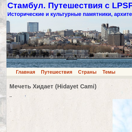
Стамбул. Путешествия с LPS
Исторические и культурные памятники, архите
Главная
Путешествия
Страны
Темы
Мечеть Хидает (Hidayet Cami)
..