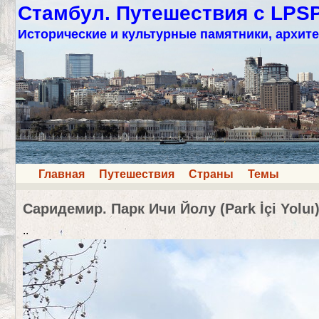
Стамбул. Путешествия с LPS
Исторические и культурные памятники, архите
Главная
Путешествия
Страны
Темы
Саридемир. Парк Ичи Йолу (Park İçi Yoluı
..