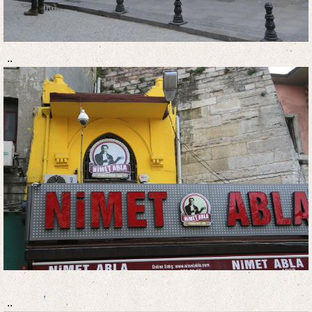
..
..