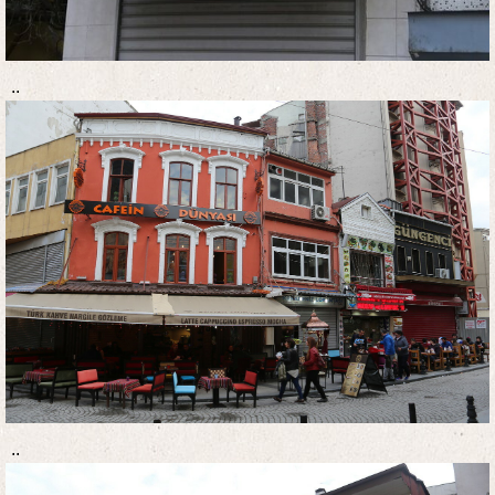
..
..