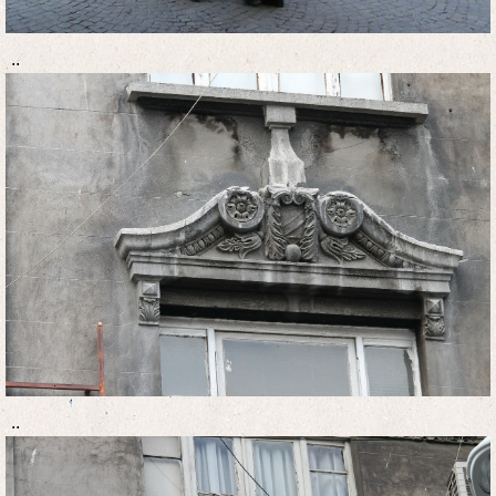
..
..