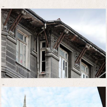
..
..