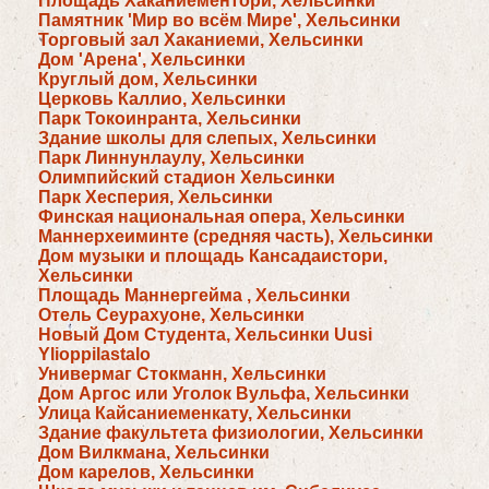
Площадь Хаканиементори, Хельсинки
Памятник 'Мир во всём Мире', Хельсинки
Торговый зал Хаканиеми, Хельсинки
Дом 'Арена', Хельсинки
Круглый дом, Хельсинки
Церковь Каллио, Хельсинки
Парк Токоинранта, Хельсинки
Здание школы для слепых, Хельсинки
Парк Линнунлаулу, Хельсинки
Олимпийский стадион Хельсинки
Парк Хесперия, Хельсинки
Финская национальная опера, Хельсинки
Маннерхеиминте (средняя часть), Хельсинки
Дом музыки и площадь Кансадаистори,
Хельсинки
Площадь Маннергейма , Хельсинки
Отель Сеурахуоне, Хельсинки
Новый Дом Студента, Хельсинки Uusi
Ylioppilastalo
Универмаг Стокманн, Хельсинки
Дом Аргос или Уголок Вульфа, Хельсинки
Улица Кайсаниеменкату, Хельсинки
Здание факультета физиологии, Хельсинки
Дом Вилкмана, Хельсинки
Дом карелов, Хельсинки