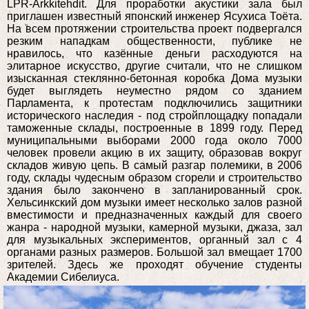
LPR-Arkkitehdit. Для проработки акустики зала был
приглашен известный японский инженер Ясухиса Тоёта.
На всем протяжении строительства проект подвергался
резким нападкам общественности, публике не
нравилось, что казённые деньги расходуются на
элитарное искусство, другие считали, что не слишком
изысканная стеклянно-бетонная коробка Дома музыки
будет выглядеть неуместно рядом со зданием
Парламента, к протестам подключились защитники
исторического наследия - под стройплощадку попадали
таможенные склады, построенные в 1899 году. Перед
муниципальными выборами 2000 года около 7000
человек провели акцию в их защиту, образовав вокруг
складов живую цепь. В самый разгар полемики, в 2006
году, склады чудесным образом сгорели и строительство
здания было закончено в запланированный срок.
Хельсинкский дом музыки имеет несколько залов разной
вместимости и предназначенных каждый для своего
жанра - народной музыки, камерной музыки, джаза, зал
для музыкальных экспериментов, органный зал с 4
органами разных размеров. Большой зал вмещает 1700
зрителей. Здесь же проходят обучение студенты
Академии Сибелиуса.