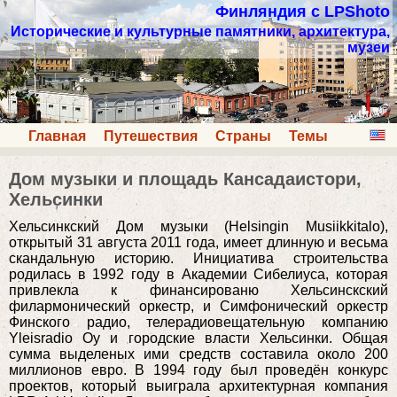
Финляндия с LPShoto
Исторические и культурные памятники, архитектура,
музеи
Главная
Путешествия
Страны
Темы
Дом музыки и площадь Кансадаистори,
Хельсинки
Хельсинкский Дом музыки (Helsingin Musiikkitalo),
открытый 31 августа 2011 года, имеет длинную и весьма
скандальную историю. Инициатива строительства
родилась в 1992 году в Академии Сибелиуса, которая
привлекла к финансированю Хельсинскский
филармонический оркестр, и Симфонический оркестр
Финского радио, телерадиовещательную компанию
Yleisradio Oy и городские власти Хельсинки. Общая
сумма выделеных ими средств составила около 200
миллионов евро. В 1994 году был проведён конкурс
проектов, который выиграла архитектурная компания