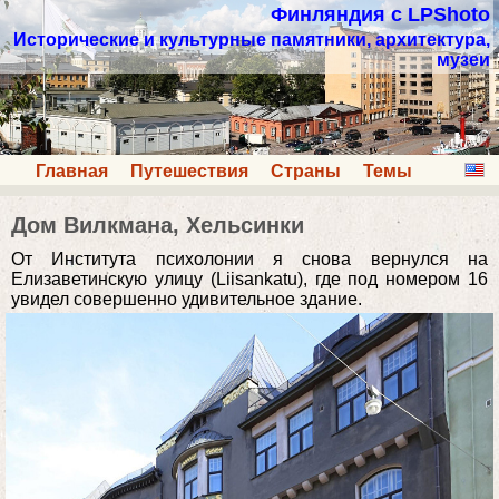
Финляндия с LPShoto
Исторические и культурные памятники, архитектура,
музеи
Главная
Путешествия
Страны
Темы
Дом Вилкмана, Хельсинки
От Института психолонии я снова вернулся на
Елизаветинскую улицу (Liisankatu), где под номером 16
увидел совершенно удивительное здание.