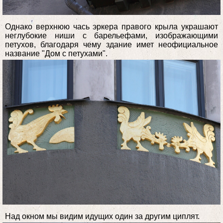
Однако верхнюю чась эркера правого крыла украшают
неглубокие ниши с барельефами, изображающими
петухов, благодаря чему здание имет неофициальное
название "Дом с петухами".
Над окном мы видим идущих один за другим циплят.