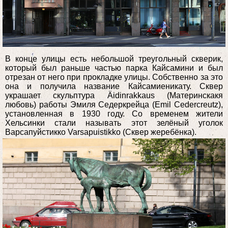
В конце улицы есть небольшой треугольный скверик,
который был раньше частью парка Кайсамини и был
отрезан от него при прокладке улицы. Собственно за это
она и получила название Кайсамиеникату. Сквер
украшает скульптура Äidinrakkaus (Материнскакя
любовь) работы Эмиля Седеркрейца (Emil Cedercreutz),
установленная в 1930 году. Со временем жители
Хельсинки стали называть этот зелёный уголок
Варсапуйстикко Varsapuistikko (Сквер жеребёнка).