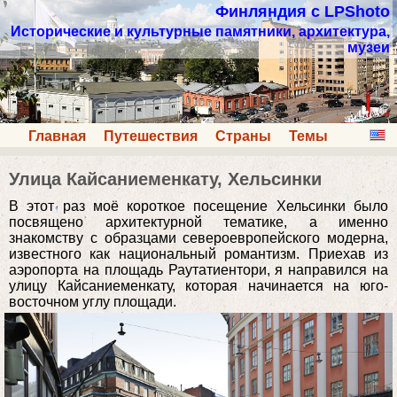
Финляндия с LPShoto
Исторические и культурные памятники, архитектура,
музеи
Главная
Путешествия
Страны
Темы
Улица Кайсаниеменкату, Хельсинки
В этот раз моё короткое посещение Хельсинки было
посвящено архитектурной тематике, а именно
знакомству с образцами североевропейского модерна,
известного как национальный романтизм. Приехав из
аэропорта на площадь Раутатиентори, я направился на
улицу Кайсаниеменкату, которая начинается на юго-
восточном углу площади.