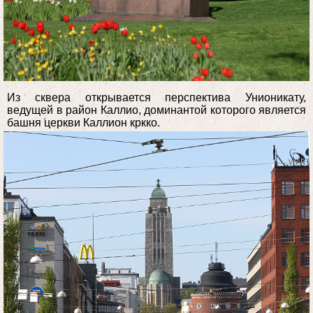
Из сквера открывается перспектива Унионикату,
ведущей в район Каллио, доминантой которого является
башня церкви Каллион кркко.