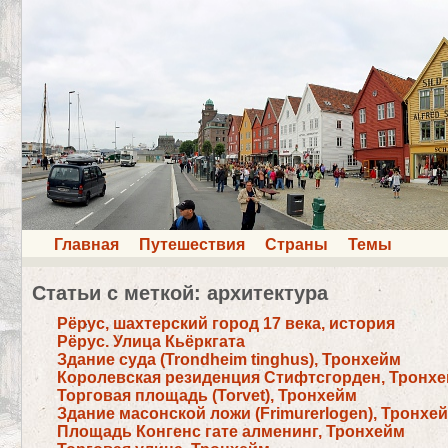
Главная
Путешествия
Страны
Темы
Статьи с меткой: архитектура
Рёрус, шахтерский город 17 века, история
Рёрус. Улица Кьёркгата
Здание суда (Trondheim tinghus), Тронхейм
Королевская резиденция Стифтсгорден, Тронх
Торговая площадь (Torvet), Тронхейм
Здание масонской ложи (Frimurerlogen), Тронхе
Площадь Конгенс гате алменинг, Тронхейм