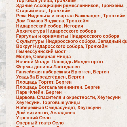
Торговая улица, Тронхейм
Здание Ассоциации ремесленников, Тронхейм
Старый мост, Тронхейм
Река Нидельва и квартал Баккландет, Тронхейм
Дом Томаса Энджела, Тронхейм
Нидаросский собор. История
Архитектура Нидаросского собора
Гаргульи и орнаменты Нидаросского собора
Скульптуры Нидаросского собора. Западный ф
Вокруг Нидаросского собора, Тронхейм
Гемнессуннский мост
Молде, Северная Ницца
Ночной Молде. Площадь Молдеторгет
Фермы долины Лангедален
Ганзейская набережная Брюгген, Берген
Усадьба Бредсгёрден, Берген
Площадь Торгет, Берген
Площадь Вогсальменнинген, Берген
Парк Флёйн, Берген
Церковь Спасителя и окрестности, Хёугесунн
Хёугесунн. Торговые улицы
Набережная Смедасундет, Хёугесунн
Дом викингов, Авалдснес
Утренний Осло
Оперный театр Осло