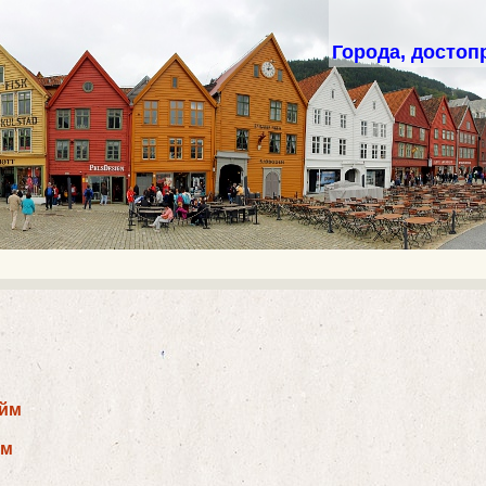
Города, достоп
ейм
йм