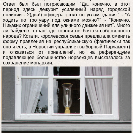
Ответ был был потрясающим: "Да, конечно, в этот
период здесь дежурит усиленный наряд городской
полиции - 2(два!) офицера стоят по углам здания." - "А
ходить по тротуару под окнами можно?" - "Конечно.
Никаких ограничений для уличного движения нет". Много
ли найдется стран, где короли не боятся собственного
народа? Кстати, королевская семья предлагала сменить
форму правления на республиканскую (фактически так
оно и есть, в Норвегии управляет выборный Парламент)
и отказаться от привилегий, но на референдуме
подавляющее большинство норвежцев высказалось за
сохранение монархии.