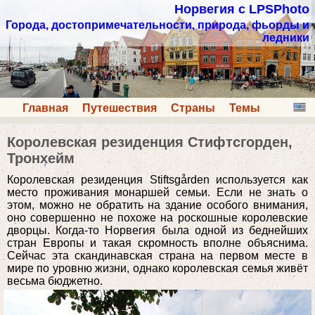
Норвегия с LPSPhoto
Города, достопримечательности, природа, фьорды и
ледники
Главная
Путешествия
Страны
Темы
Королевская резиденция Стифтсгорден,
Тронхейм
Королевская резиденция Stiftsgården используется как
место проживания монаршей семьи. Если не знать о
этом, можно не обратить на здание особого внимания,
оно совершенно не похоже на роскошные королевские
дворцы. Когда-то Норвегия была одной из беднейших
стран Европы и такая скромность вполне объяснима.
Сейчас эта скандинавская страна на первом месте в
мире по уровню жизни, однако королевская семья живёт
весьма бюджетно.