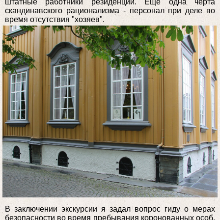
штатные работники резиденции. Еще одна черта
скандинавского рационализма - персонал при деле во
время отсутствия "хозяев".
В заключении экскурсии я задал вопрос гиду о мерах
безопасности во время пребывания коронованных особ.