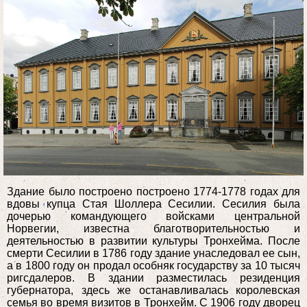
Здание было построено построено 1774-1778 годах для
вдовы купца Стая Шоллера Сесилии. Сесилия была
дочерью командующего войсками центральной
Норвегии, известна благотворительностью и
деятельностью в развитии культуры Тронхейма. После
смерти Сесилии в 1786 году здание унаследовал ее сын,
а в 1800 году он продал особняк государству за 10 тысяч
ригсдалеров. В здании разместилась резиденция
губернатора, здесь же останавливалась королевская
семья во время визитов в Тронхейм. С 1906 году дворец