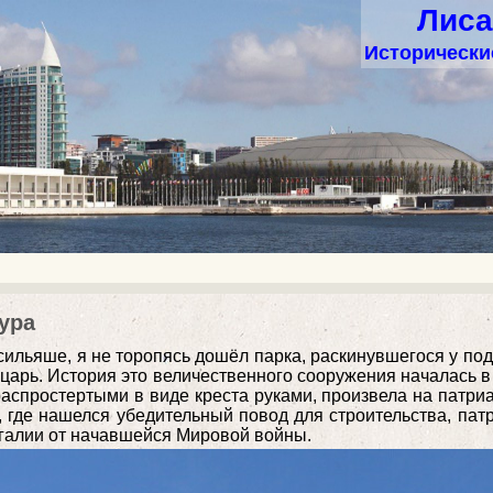
Лиса
Исторические
ура
ильяше, я не торопясь дошёл парка, раскинувшегося у под
с-царь. История это величественного сооружения началась в
распростертыми в виде креста руками, произвела на патри
, где нашелся убедительный повод для строительства, пат
угалии от начавшейся Мировой войны.