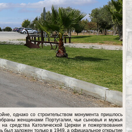
ойне, однако со строительством монумента пришлось
собраны женщинами Португалии, чьи сыновья и мужья
ь на средства Католической Церкви и пожертвования
ь был заложен только в 1949, а официальное открытие