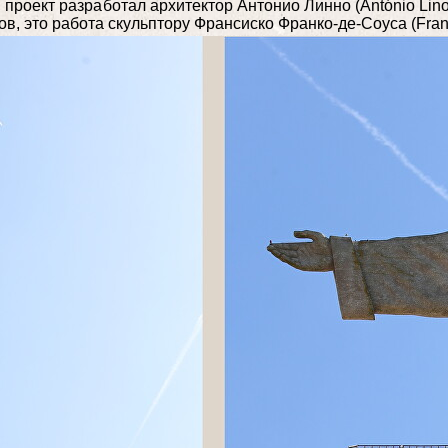
 проект разработал архитектор Антонио Линно (António Lin
ов, это работа скульптору Франсиско Франко-де-Соуса (Fran