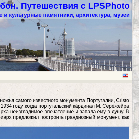
бон. Путешествия с LPSPhoto
 и культурные памятники, архитектура, музеи
ножья самого известного монумента Португалии, Cristo
 1934 году, когда португальский кардинал М. Сережейра
арха неизгладимое впечатление и запала ему в душу. В
риарх предложил построить грандиозный монумент, как