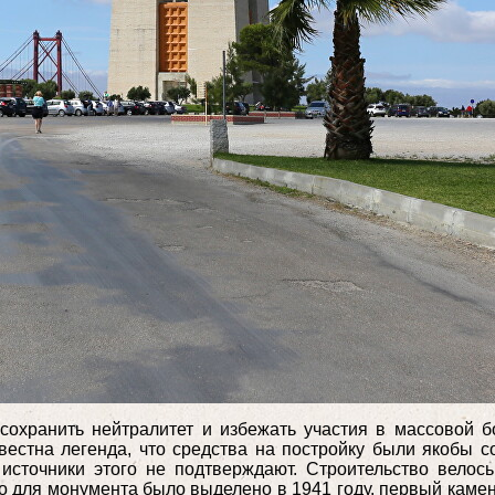
сохранить нейтралитет и избежать участия в массовой б
вестна легенда, что средства на постройку были якобы 
сточники этого не подтверждают. Строительство велос
 для монумента было выделено в 1941 году, первый камен