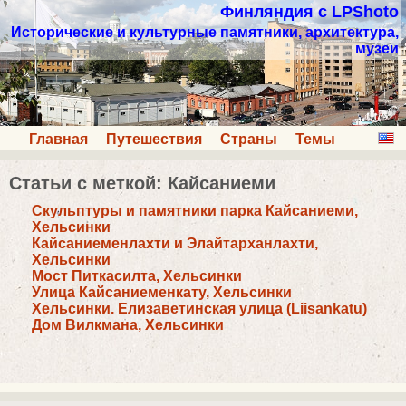
Финляндия с LPShoto
Исторические и культурные памятники, архитектура,
музеи
Главная
Путешествия
Страны
Темы
Статьи с меткой: Кайсаниеми
Скульптуры и памятники парка Кайсаниеми,
Хельсинки
Кайсаниеменлахти и Элайтарханлахти,
Хельсинки
Мост Питкасилта, Хельсинки
Улица Кайсаниеменкату, Хельсинки
Хельсинки. Елизаветинская улица (Liisankatu)
Дом Вилкмана, Хельсинки