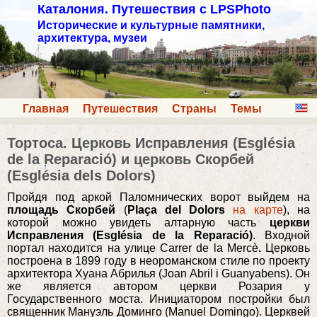
Каталония. Путешествия с LPSPhoto
Исторические и культурные памятники,
архитектура, музеи
Главная
Путешествия
Страны
Темы
Тортоса. Церковь Исправления (Església
de la Reparació) и церковь Скорбей
(Església dels Dolors)
Пройдя под аркой Паломнических ворот выйдем на
площадь Скорбей
(
Plaça del Dolors
на карте
), на
которой можно увидеть алтарную часть
церкви
Исправления (Església de la Reparació)
. Входной
портал находится на улице Carrer de la Mercè
.
Церковь
построена в 1899 году в неороманском стиле по проекту
архитектора Хуана Абрилья (Joan Abril i Guanyabens). Он
же является автором церкви Розария у
Государственного моста. Инициатором постройки был
священник Мануэль Доминго (Manuel Domingo). Церквей