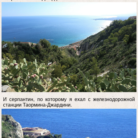
И серпантин, по которому я ехал с железнодорожной
станции Таормина-Джардини.