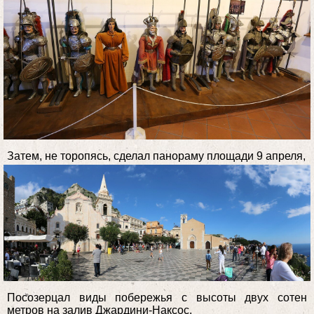
Затем, не торопясь, сделал панораму площади 9 апреля,
Посозерцал виды побережья с высоты двух сотен
метров на залив Джардини-Наксос.