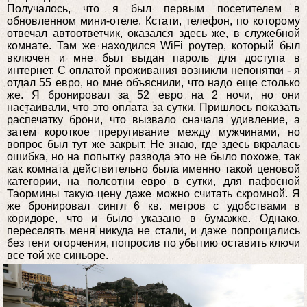
Получалось, что я был первым посетителем в
обновленном мини-отеле. Кстати, телефон, по которому
отвечал автоответчик, оказался здесь же, в служебной
комнате. Там же находился WiFi роутер, который был
включен и мне был выдан пароль для доступа в
интернет. С оплатой проживания возникли непонятки - я
отдал 55 евро, но мне объяснили, что надо еще столько
же. Я бронировал за 52 евро на 2 ночи, но они
настаивали, что это оплата за сутки. Пришлось показать
распечатку брони, что вызвало сначала удивление, а
затем короткое преругивание между мужчинами, но
вопрос был тут же закрыт. Не знаю, где здесь вкралась
ошибка, но на попытку развода это не было похоже, так
как комната действительно была именно такой ценовой
категории, на полсотни евро в сутки, для пафосной
Таормины такую цену даже можно считать скромной. Я
же бронировал сингл 6 кв. метров с удобствами в
коридоре, что и было указано в бумажке. Однако,
переселять меня никуда не стали, и даже попрощались
без тени огорчения, попросив по убытию оставить ключи
все той же синьоре.