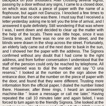
backpack on your shoulders. After crossing several flights,
passing by a door without any signs, I came to a closed door,
on which was stuck a piece of paper with the name of a
flophouse, but again not Danuzza. I knocked a few times to
make sure that no one was there. I must say that I received a
letter yesterday asking me to tell you the time of arrival, and I
answered it quite definitely. Still wondering if that was where
I was, I went down and decided to clear up the matter with
the help of the locals. There was little hope, since it was
Siesta time, and there was no one on the street, and the
blinds were drawn in the shop across the street. Fortunately,
an elderly lady came out of the next door to bask in the sun,
and I showed her the paper with the address. The Signora
confirmed without any doubt that I had come to the right
address, and from further conversation I understood that the
staff of the pension could only be reached by telephone. All
that remained was to dial the number and say "O una
reserva." I looked at the number on the sign above the
entrance door, then at the number on the piece of paper with
the door, and found that they were different. Trusting more
information from the official paper, I dialed the number listed
there. However, after three rings, I heard an answering
machine-like " leave a message or call me later." Having
repeated the call 10 minutes later and again failed, I was
forced to turn again to the friendly Signora. She looked at the