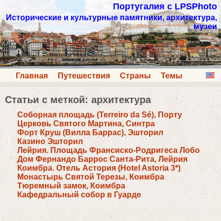
Португалия с LPSPhoto
Исторические и культурные памятники, архитектура,
музеи
Главная
Путешествия
Страны
Темы
Статьи с меткой: архитектура
Соборная площадь (Terreiro da Sé), Порту
Церковь Святого Мартина, Синтра
Форт Круш (Вилла Баррас), Эшторил
Казино Эшторил
Лейрия. Площадь Франсиско-Родригеса Лобо
Дом Фернандо Баррос Санта-Рита, Лейрия
Коимбра. Отель Астория (Hotel Astoria 3*)
Монастырь Святой Терезы, Коимбра
Тюремный замок, Коимбра
Кафедральный собор в Гуарде