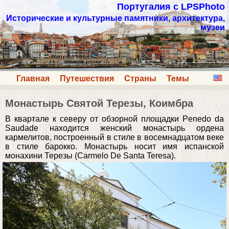
Португалия с LPSPhoto
Исторические и культурные памятники, архитектура,
музеи
Главная
Путешествия
Страны
Темы
Монастырь Святой Терезы, Коимбра
В квартале к северу от обзорной площадки Penedo da
Saudade находится женский монастырь ордена
кармелитов, построенный в стиле в восемнадцатом веке
в стиле барокко. Монастырь носит имя испанской
монахини Терезы (Carmelo De Santa Teresa).