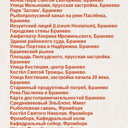
Монастырь Святой Екатерины, Бранево
Улица Моньюшки, прусская застройка, Бранево
Парк 'Затока', Бранево
Рыбопропускной канал на реке Паслёнка,
Бранево
Иезуитский лицей (Liceum Hosianum), Бранево
Городские стены Бранево
Амфитеатр Хенрика Мрожиньского, Бранево
Здание районного суда, Бранево
Улицы Портова и Надбрежна, Бранево
Браневский рынок
Площадь Пилсудского, прусская застройка.
Бранево
Улица Костюшки, центр Бранево
Костёл Святой Троицы, Бранево
Улица Костюшки, застройка начала 20 века,
Бранево
Старинный продуктовый погреб, Бранево
Река Пасленка в Бранево
Карта достопримечательностей Бранево
Средневековый Эльблонг. Макет
Рыболовная гавань, Фромборк
Костёл Святого Николая, Фромборк
Фромборк, Кафедральный холм
Кафедральный собор, Фромборк