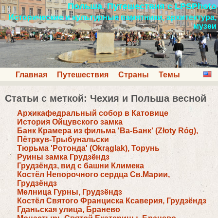
Польша. Путешествия с LPSPhoto
Исторические и культурные памятники, архитектура,
музеи
Главная
Путешествия
Страны
Темы
Статьи с меткой: Чехия и Польша весной
Архикафедральный собор в Катовице
История Ойцувского замка
Банк Крамера из фильма 'Ва-Банк' (Złoty Róg),
Пётркув-Трыбунальски
Тюрьма 'Ротонда' (Okrąglak), Торунь
Руины замка Грудзёндз
Грудзёндз, вид с башни Климека
Костёл Непорочного сердца Св.Марии,
Грудзёндз
Мелница Гурны, Грудзёндз
Костёл Святого Франциска Ксаверия, Грудзёндз
Гданьская улица, Бранево