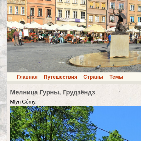
Главная
Путешествия
Страны
Темы
Мелница Гурны, Грудзёндз
Młyn Górny.