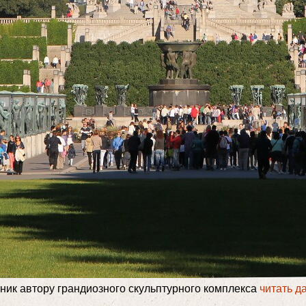
тник автору грандиозного скульптурного комплекса
читать д