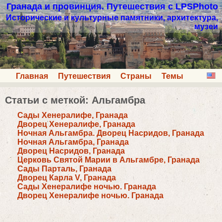
Гранада и провинция. Путешествия с LPSPhoto
Исторические и культурные памятники, архитектура,
музеи
Главная
Путешествия
Страны
Темы
Статьи с меткой: Альгамбра
Сады Хенералифе, Гранада
Дворец Хенералифе, Гранада
Ночная Альгамбра. Дворец Насридов, Гранада
Ночная Альгамбра, Гранада
Дворец Насридов, Гранада
Церковь Святой Марии в Альгамбре, Гранада
Сады Парталь, Гранада
Дворец Карла V, Гранада
Сады Хенералифе ночью. Гранада
Дворец Хенералифе ночью. Гранада