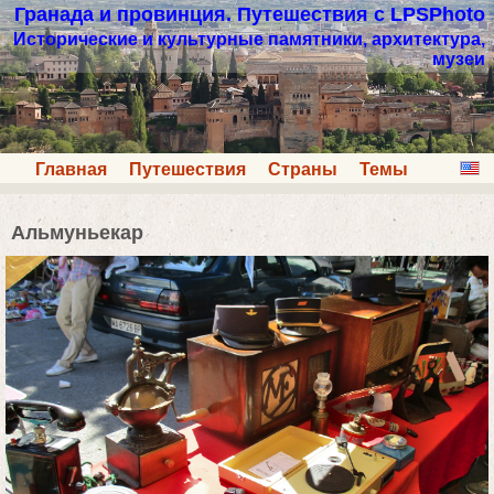
Гранада и провинция. Путешествия с LPSPhoto
Исторические и культурные памятники, архитектура,
музеи
Главная
Путешествия
Страны
Темы
Альмуньекар