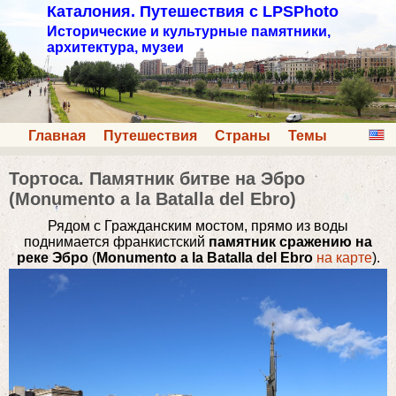
Каталония. Путешествия с LPSPhoto
Исторические и культурные памятники,
архитектура, музеи
Главная
Путешествия
Страны
Темы
Тортоса. Памятник битве на Эбро
(Monumento a la Batalla del Ebro)
Рядом с Гражданским мостом, прямо из воды
поднимается франкистский
памятник сражению на
реке Эбро
(
Monumento a la Batalla del Ebro
на карте
).