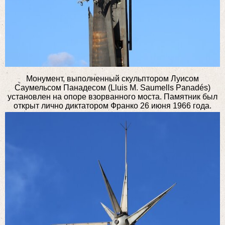
Монумент, выполненный скульптором Луисом
Саумельсом Панадесом (Lluis M. Saumells Panadés)
установлен на опоре взорванного моста. Памятник был
открыт лично диктатором Франко 26 июня 1966 года.