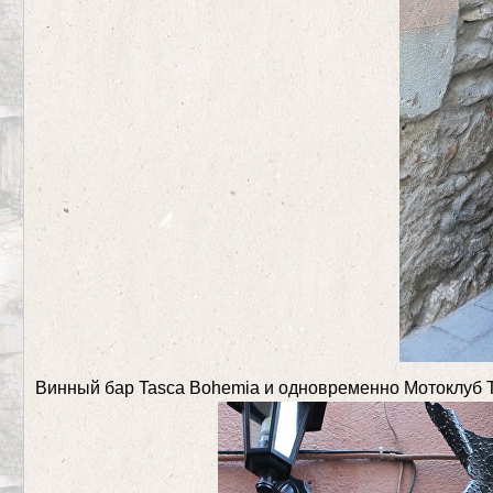
Винный бар Tasca Bohemia и одновременно Мотоклуб То