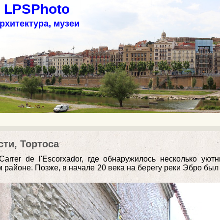
с LPSPhoto
рхитектура, музеи
ти, Тортоса
arrer de l'Escorxador, где обнаружилось несколько ую
ом районе. Позже, в начале 20 века на берегу реки Эбро б