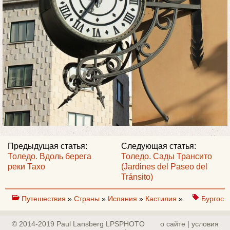
Предыдущая статья:
Следующая статья:
Толедо. Вдоль берега
Толедо. Сады Трансито
реки Тахо
(Jardines del Paseo del
Tránsito)
Путешествия
»
Страны
»
Испания
»
Кастилия
»
Бургос
© 2014-2019 Paul Lansberg LPSPHOTO
о сайте | yсловия