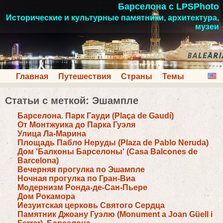
Барселона с LPSPhoto
Исторические и культурные памятники, архитектура,
музеи
Главная
Путешествия
Страны
Темы
Статьи с меткой: Эшампле
Барселона. Парк Гауди (Plaça de Gaudí)
От Монтжуика до Парка Гуэля
Улица Ла-Марина
Площадь Пабло Неруды (Plaza de Pablo Neruda)
Дом 'Балконы Барселоны' (Casa Balcones de
Barcelona)
Вечерняя прогулка по Эшампле
Ночная прогулка по Гран-Виа
Модернизм Ронда-де-Сан-Пьере
Дом Рокамора
Иезуитская церковь Святого Сердца
Памятник Джоану Гуэлю (Monument a Joan Güell i