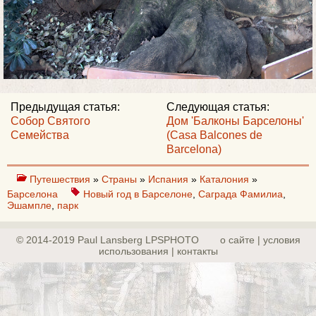
Предыдущая статья:
Следующая статья:
Собор Святого
Дом 'Балконы Барселоны'
Семейства
(Casa Balcones de
Barcelona)
Путешествия
»
Страны
»
Испания
»
Каталония
»
Барселона
Новый год в Барселоне
,
Саграда Фамилиа
,
Эшампле
,
парк
© 2014-2019 Paul Lansberg LPSPHOTO
о сайте | yсловия
использования | контакты