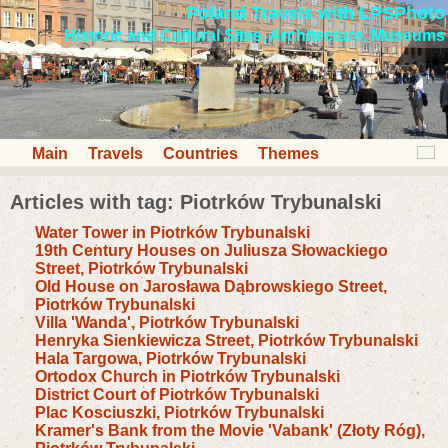
Poland Travels with LPSPhoto
Historic and Cultural Sites, Architecture, Museums
Main
Travels
Countries
Themes
Articles with tag: Piotrków Trybunalski
Water Tower in Piotrków Trybunalski
19th Century Houses on Juliusza Słowackiego
Street, Piotrków Trybunalski
Old House on Jarosława Dąbrowskiego Street,
Piotrków Trybunalski
Villa 'Wanda', Piotrków Trybunalski
Henryka Sienkiewicza Street, Piotrków Trybunalski
Hala Targowa, Piotrków Trybunalski
Ortodox Church in Piotrków Trybunalski
District Court of Piotrków Trybunalski
Plac Kosciuszki, Piotrków Trybunalski
Kramer's Bank from the Movie 'Vabank' (Złoty Róg),