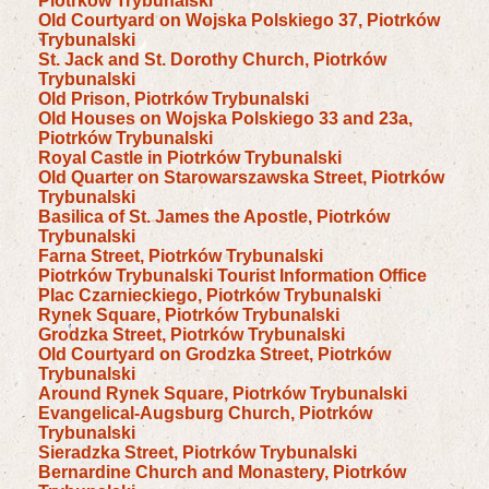
Piotrków Trybunalski
Old Courtyard on Wojska Polskiego 37, Piotrków
Trybunalski
St. Jack and St. Dorothy Church, Piotrków
Trybunalski
Old Prison, Piotrków Trybunalski
Old Houses on Wojska Polskiego 33 and 23a,
Piotrków Trybunalski
Royal Castle in Piotrków Trybunalski
Old Quarter on Starowarszawska Street, Piotrków
Trybunalski
Basilica of St. James the Apostle, Piotrków
Trybunalski
Farna Street, Piotrków Trybunalski
Piotrków Trybunalski Tourist Information Office
Plac Czarnieckiego, Piotrków Trybunalski
Rynek Square, Piotrków Trybunalski
Grodzka Street, Piotrków Trybunalski
Old Courtyard on Grodzka Street, Piotrków
Trybunalski
Around Rynek Square, Piotrków Trybunalski
Evangelical-Augsburg Church, Piotrków
Trybunalski
Sieradzka Street, Piotrków Trybunalski
Bernardine Church and Monastery, Piotrków