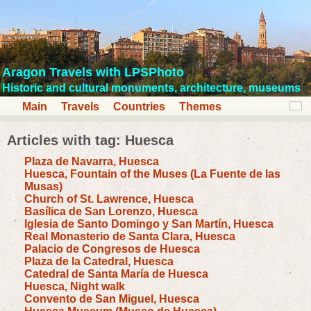
Aragon Travels with LPSPhoto
Historic and cultural monuments, architecture, museums
Main
Travels
Countries
Themes
Articles with tag: Huesca
Plaza de Navarra, Huesca
Huesca, Fountain of the Muses (La Fuente de las
Musas)
Church of St. Lawrence, Huesca
Basílica de San Lorenzo, Huesca
Iglesia de Santo Domingo y San Martín, Huesca
Real Monasterio de Santa Clara, Huesca
Palacio de Congresos de Huesca
Plaza de la Catedral, Huesca
Catedral de Santa María de Huesca
Huesca, Night walk
Convento de San Miguel, Huesca