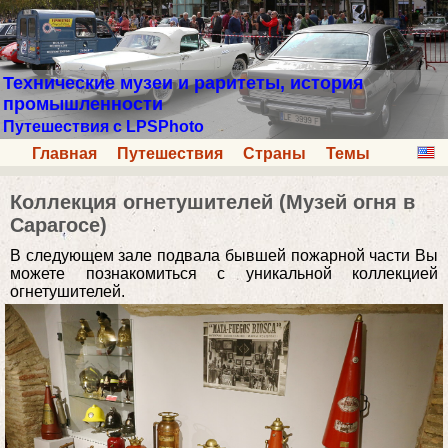
Технические музеи и раритеты, история
промышленности
Путешествия с LPSPhoto
Главная
Путешествия
Страны
Темы
Коллекция огнетушителей (Музей огня в
Сарагосе)
В следующем зале подвала бывшей пожарной части Вы
можете познакомиться с уникальной коллекцией
огнетушителей.