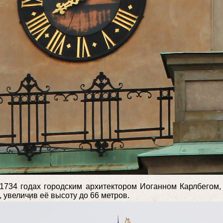
734 годах городским архитектором Иоганном Карлбегом, 
 увеличив её высоту до 66 метров.