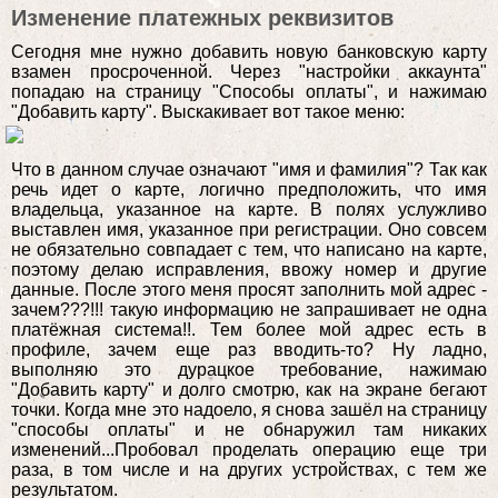
Изменение платежных реквизитов
Сегодня мне нужно добавить новую банковскую карту
взамен просроченной. Через "настройки аккаунта"
попадаю на страницу "Способы оплаты", и нажимаю
"Добавить карту". Выскакивает вот такое меню:
Что в данном случае означают "имя и фамилия"? Так как
речь идет о карте, логично предположить, что имя
владельца, указанное на карте. В полях услужливо
выставлен имя, указанное при регистрации. Оно совсем
не обязательно совпадает с тем, что написано на карте,
поэтому делаю исправления, ввожу номер и другие
данные. После этого меня просят заполнить мой адрес -
зачем???!!! такую информацию не запрашивает не одна
платёжная система!!. Тем более мой адрес есть в
профиле, зачем еще раз вводить-то? Ну ладно,
выполняю это дурацкое требование, нажимаю
"Добавить карту" и долго смотрю, как на экране бегают
точки. Когда мне это надоело, я снова зашёл на страницу
"способы оплаты" и не обнаружил там никаких
изменений...Пробовал проделать операцию еще три
раза, в том числе и на других устройствах, с тем же
результатом.