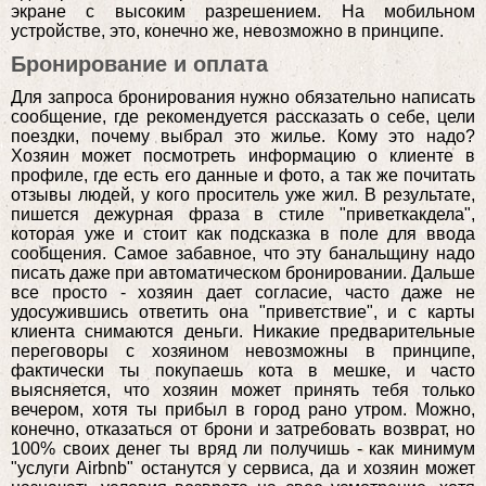
экране с высоким разрешением. На мобильном
устройстве, это, конечно же, невозможно в принципе.
Бронирование и оплата
Для запроса бронирования нужно обязательно написать
сообщение, где рекомендуется рассказать о себе, цели
поездки, почему выбрал это жилье. Кому это надо?
Хозяин может посмотреть информацию о клиенте в
профиле, где есть его данные и фото, а так же почитать
отзывы людей, у кого проситель уже жил. В результате,
пишется дежурная фраза в стиле "приветкакдела",
которая уже и стоит как подсказка в поле для ввода
сообщения. Самое забавное, что эту банальщину надо
писать даже при автоматическом бронировании. Дальше
все просто - хозяин дает согласие, часто даже не
удосужившись ответить она "приветствие", и с карты
клиента снимаются деньги. Никакие предварительные
переговоры с хозяином невозможны в принципе,
фактически ты покупаешь кота в мешке, и часто
выясняется, что хозяин может принять тебя только
вечером, хотя ты прибыл в город рано утром. Можно,
конечно, отказаться от брони и затребовать возврат, но
100% своих денег ты вряд ли получишь - как минимум
"услуги Airbnb" останутся у сервиса, да и хозяин может