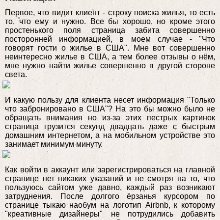
Первое, что видит клиент - строку поиска жилья, то есть
то, что ему и нужно. Все бы хорошо, но кроме этого
простенького поля страница забита совершенно
посторонней информацией, в моем случае - "Что
говорят гости о жилье в США". Мне вот совершенно
неинтересно жилье в США, а тем более отзывы о нём,
мне нужно найти жилье совершенно в другой стороне
света.
И какую пользу для клиента несет информация "Только
что забронировано в США"? На это бы можно было не
обращать внимания но из-за этих пестрых картинок
страница грузится секунд двадцать даже с быстрым
домашним интернетом, а на мобильном устройстве это
занимает минимум минуту.
Как войти в аккаунт или зарегистрироваться на главной
странице нет никаких указаний и не смотря на то, что
пользуюсь сайтом уже давно, каждый раз возникают
затруднения. После долгого ёрзанья курсором по
странице тыкаю наобум на логотип Airbnb, к которому
"креативные дизайнеры" не потрудились добавить