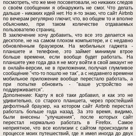
посмотреть, что же мне посоветовали, но никаких следов
о своём сообщении я обнаружить не смог. Что делать
дальше - никаких идей нет. Но я-то знаю, что сайт Airbnb
по вечерам регулярно глючит, что, во общем то и вполне
объяснимо, при таком количестве отдаваемых
пользователю страниц.
В заключение хочу добавить, что все это делается на
десктопе, не на самом плохом компьютере, и с недавно
обновлённым браузером. На мобильных гаджета -
планшете и телефоне, это займет минимум втрое
больше времени, если вообще будет работать. На
планшете уже года два я не могу войти в свой аккаунт не
в онлайн-версии, не в приложении, получая глумливое
сообщение "что-то пошло не так", а с недавнего времени
мобильное приложение вообще перестало работать, а
при попытке обновить - "ваше устройство не
поддерживается".
Дополнение: Карту я всё таки добавил, и как это не
удивительно, со старого планшета, через простейший
дефолтный браузер, на котором сайт Airbnb перестал
работать больше года назад. За это время, видимо,
были внесены "улучшения", после которых сайт
перестал нормально работать в Firefox. Самое
неприятное, что все коллизии с сайтом происходили в
процессе моих путешествий, где я имел иногда до двух