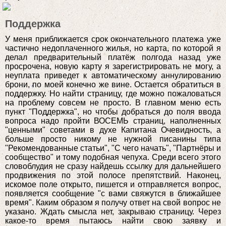
Поддержка
У меня приближается срок окончательного платежа уже
частично недоплаченного жилья, но карта, по которой я
делал предварительный платёж полгода назад уже
просрочена, новую карту я зарегистрировать не могу, а
неуплата приведет к автоматическому аннулированию
брони, по моей конечно же вине. Остается обратиться в
поддержку. Но найти страницу, где можно пожаловаться
на проблему совсем не просто. В главном меню есть
пункт "Поддержка", но чтобы добраться до поля ввода
вопроса надо пройти ВОСЕМЬ страниц, наполненных
"ценными" советами в духе Капитана Очевидность, а
больше просто никому не нужной писанины типа
"Рекомендованные статьи", "С чего начать", "Партнёры и
сообщество" и тому подобная чепуха. Среди всего этого
словоблудия не сразу найдешь ссылку для дальнейшего
продвижения по этой полосе препятствий. Наконец,
искомое поле открыто, пишется и отправляется вопрос,
появляется сообщение "с вами свяжутся в ближайшее
время". Каким образом я получу ответ на свой вопрос не
указано. Ждать смысла нет, закрываю страницу. Через
какое-то время пытаюсь найти свою заявку и