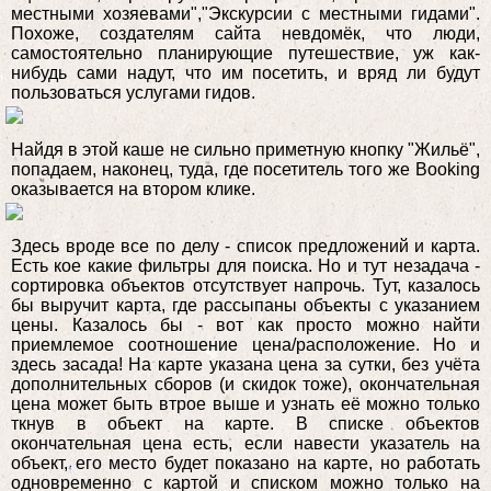
местными хозяевами","Экскурсии с местными гидами".
Похоже, создателям сайта невдомёк, что люди,
самостоятельно планирующие путешествие, уж как-
нибудь сами надут, что им посетить, и вряд ли будут
пользоваться услугами гидов.
Найдя в этой каше не сильно приметную кнопку "Жильё",
попадаем, наконец, туда, где посетитель того же Booking
оказывается на втором клике.
Здесь вроде все по делу - список предложений и карта.
Есть кое какие фильтры для поиска. Но и тут незадача -
сортировка объектов отсутствует напрочь. Тут, казалось
бы выручит карта, где рассыпаны объекты с указанием
цены. Казалось бы - вот как просто можно найти
приемлемое соотношение цена/расположение. Но и
здесь засада! На карте указана цена за сутки, без учёта
дополнительных сборов (и скидок тоже), окончательная
цена может быть втрое выше и узнать её можно только
ткнув в объект на карте. В списке объектов
окончательная цена есть, если навести указатель на
объект, его место будет показано на карте, но работать
одновременно с картой и списком можно только на