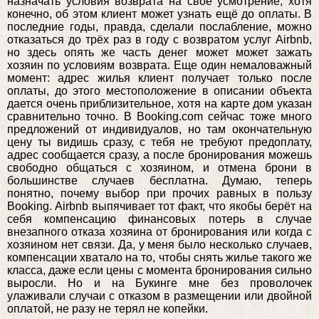
назначать условия возврата на свое усмотрение, хотя
конечно, об этом клиент может узнать ещё до оплаты. В
последние годы, правда, сделали послабление, можно
отказаться до трёх раз в году с возвратом услуг Airbnb,
но здесь опять же часть денег может может зажать
хозяин по условиям возврата. Еще один немаловажный
момент: адрес жилья клиент получает только после
оплаты, до этого местоположение в описании объекта
дается очень приблизительное, хотя на карте дом указан
сравнительно точно. В Booking.com сейчас тоже много
предложений от индивидуалов, но там окончательную
цену ты видишь сразу, с тебя не требуют предоплату,
адрес сообщается сразу, а после бронирования можешь
свободно общаться с хозяином, и отмена брони в
большинстве случаев бесплатна. Думаю, теперь
понятно, почему выбор при прочих равных в пользу
Booking. Airbnb выпячивает тот факт, что якобы берёт на
себя компенсацию финансовых потерь в случае
внезапного отказа хозяина от бронирования или когда с
хозяином нет связи. Да, у меня было несколько случаев,
компенсации хватало на то, чтобы снять жилье такого же
класса, даже если цены с момента бронирования сильно
выросли. Но и на Букинге мне без проволочек
улаживали случаи с отказом в размещении или двойной
оплатой, не разу не терял не копейки.