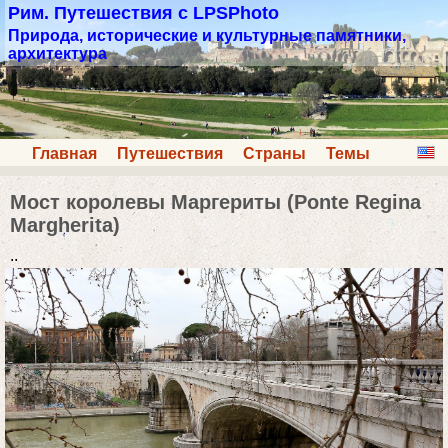
Рим. Путешествия с LPSPhoto
Природа, исторические и культурные памятники,
архитектура
Главная
Путешествия
Страны
Темы
Мост королевы Маргериты (Ponte Regina
Margherita)
..