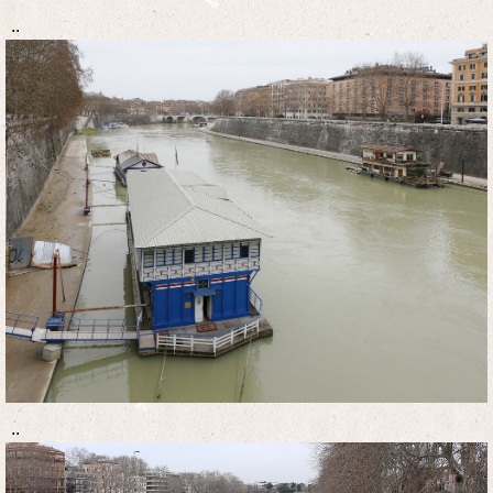
..
..