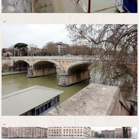
..
..