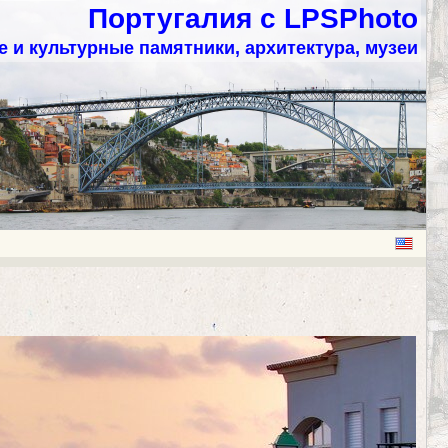
Португалия с LPSPhoto
 и культурные памятники, архитектура, музеи