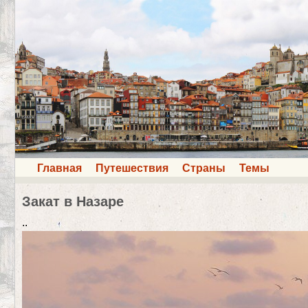
Главная
Путешествия
Страны
Темы
Закат в Назаре
..