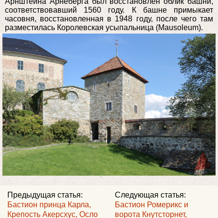
Арнштейна Арнеберга был восстановлен облик башни,
соответствовавший 1560 году. К башне примыкает
часовня, восстановленная в 1948 году, после чего там
разместилась Королевская усыпальница (Mausoleum).
Предыдущая статья:
Следующая статья:
Бастион принца Карла,
Бастион Ромерикс и
Крепость Акерсхус, Осло
ворота Кнутсторнет,