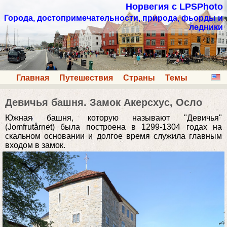
Норвегия с LPSPhoto
Города, достопримечательности, природа, фьорды и
ледники
Главная
Путешествия
Страны
Темы
Девичья башня. Замок Акерсхус, Осло
Южная башня, которую называют "Девичья"
(Jomfrutårnet) была построена в 1299-1304 годах на
скальном основании и долгое время служила главным
входом в замок.