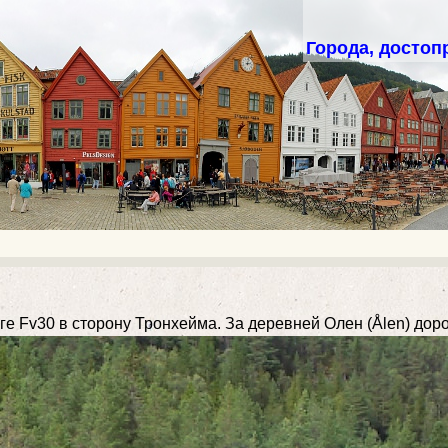
Города, достоп
е Fv30 в сторону Тронхейма. За деревней Олен (Ålen) дорог