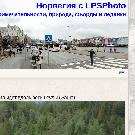
Норвегия с LPSPhoto
римечательности, природа, фьорды и ледники
а идёт вдоль реки Гёулы (Gaula).