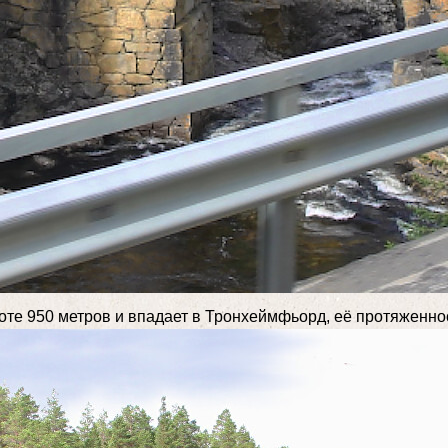
ысоте 950 метров и впадает в Тронхеймфьорд, её протяженно