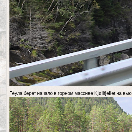
Гёула берет начало в горном массиве Kjølifjellet на в