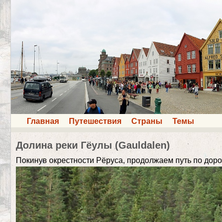
Главная
Путешествия
Страны
Темы
Долина реки Гёулы (Gauldalen)
Покинув окрестности Рёруса, продолжаем путь по дорог