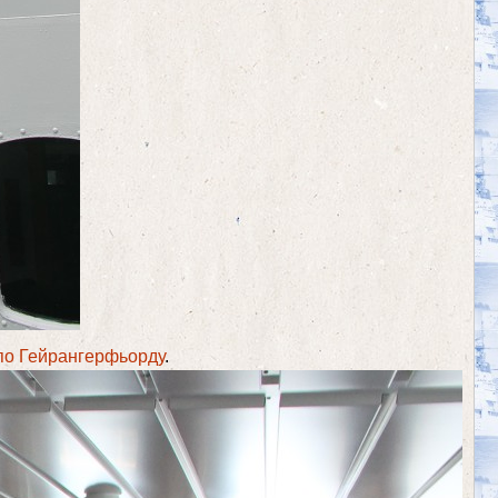
 по Гейрангерфьорду
.