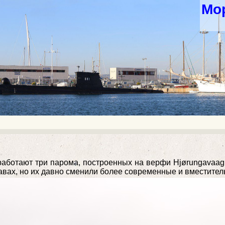
Мор
аботают три парома, построенных на верфи Hjørungavaag 
авах, но их давно сменили более современные и вместите