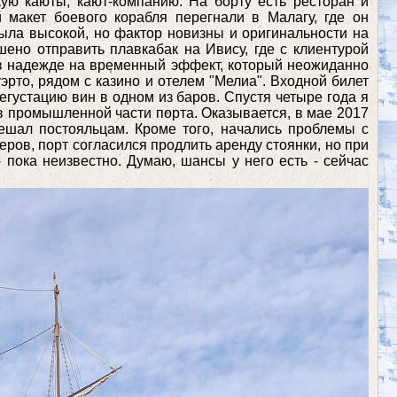
кую каюты, кают-компанию. На борту есть ресторан и
 макет боевого корабля перегнали в Малагу, где он
ыла высокой, но фактор новизны и оригинальности на
шено отправить плавкабак на Ивису, где с клиентурой
, в надежде на временный эффект, который неожиданно
эрто, рядом с казино и отелем "Мелиа". Входной билет
дегустацию вин в одном из баров. Спустя четыре года я
в в промышленной части порта. Оказывается, в мае 2017
мешал постояльцам. Кроме того, начались проблемы с
ров, порт согласился продлить аренду стоянки, но при
 пока неизвестно. Думаю, шансы у него есть - сейчас