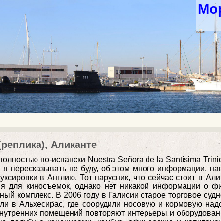
Мор
реплика), Аликанте
лностью по-испански Nuestra Señora de la Santísima Trini
я пересказывать не буду, об этом много информации, на
ксировки в Англию. Тот парусник, что сейчас стоит в Ал
ся для киносъемок, однако нет никакой информации о ф
ый комплекс. В 2006 году в Галисии старое торговое судн
ли в Альхесирас, где соорудили носовую и кормовую на
внутренних помещений повторяют интерьеры и оборудован