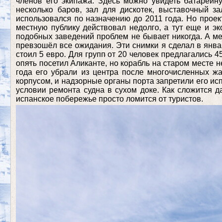
членов его экипажа. Здесь можно увидеть батарейну
несколько баров, зал для дискотек, выставочный з
использовался по назначению до 2011 года. Но прое
местную публику действовал недолго, а тут еще и эк
подобных заведений проблем не бывает никогда. А ме
превзошёл все ожидания. Эти снимки я сделал в январ
стоил 5 евро. Для групп от 20 человек предлагались 4
опять посетил Аликанте, но корабль на старом месте н
года его убрали из центра после многочисленных жа
корпусом, и надзорные органы порта запретили его ис
условии ремонта судна в сухом доке. Как сложится д
испанское побережье просто ломится от туристов.