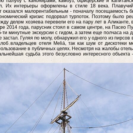
ю палубу с канонирами, камбуз, офицерские и капитанс
ал. Их интерьеры оформлены в стиле 18 века. Плавучий
кт оказался малорентабельным - поначалу посещаемость б
ономический кризис подорвал турпоток. Поэтому было ре
жду делом хозяева перевели его на пару лет в Аликанте
е 2014 года, парусник стоял в самом центре, на Пасео Пу
5-ти минутные экскурсии с гидом, а затем еще полчаса на 
е застал. Гуляя по молу, обнаружил его у одного из пирсо
лоб владельцев отеля Meliá, так как шум от дискотеки 
пользование в публичных целях. Несмотря на жалобы отелье
альнейшая судьба этого безусловно интересного объекта -