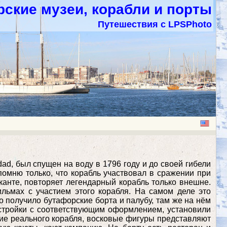
ские музеи, корабли и порты
Путешествия с LPSPhoto
dad, был спущен на воду в 1796 году и до своей гибели
помню только, что корабль участвовал в сражении при
иканте, повторяет легендарный корабль только внешне.
ильмах с участием этого корабля. На самом деле это
о получило бутафорские борта и палубу, там же на нём
дстройки с соответствующим оформлением, установили
ие реального корабля, восковые фигуры представляют