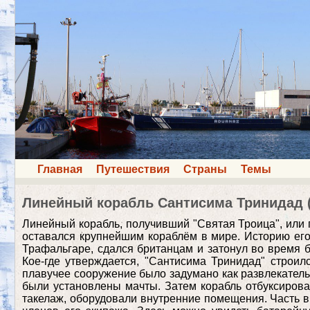
Главная
Путешествия
Страны
Темы
Линейный корабль Сантисима Тринидад (
Линейный корабль, получивший "Святая Троица", или по
оставался крупнейшим кораблём в мире. Историю его 
Трафальгаре, сдался британцам и затонул во время бу
Кое-где утверждается, "Сантисима Тринидад" строил
плавучее сооружение было задумано как развлекательн
были установлены мачты. Затем корабль отбуксирова
такелаж, оборудовали внутренние помещения. Часть 