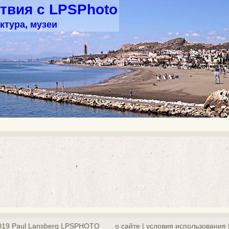
твия с LPSPhoto
ктура, музеи
019 Paul Lansberg LPSPHOTO
о сайте | yсловия использования 