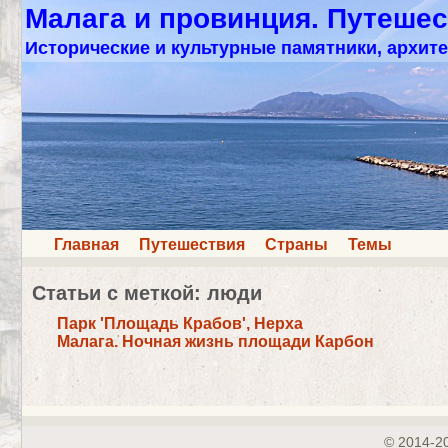
Малага и провинция. Путешес
Исторические и культурные памятники, архите
Главная
Путешествия
Страны
Темы
Статьи с меткой: люди
Парк 'Площадь Крабов', Нерха
Малага. Ночная жизнь площади Карбон
© 2014-2