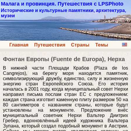
Малага и провинция. Путешествия с LPSPhoto
Исторические и культурные памятники, архитектура,
музеи
Главная
Путешествия
Страны
Темы
Фонтан Европы (Fuente de Europa), Нерха
В нижней части Площади Крабов (Plaza de los
Cangrejos), на берегу моря находится памятник,
символизирующий дружбу, единство, силу и жизненную
энергию стран Европейского Союза. Его история
началась в 2001 году, когда муниципальный совет Нерхи
направил письма послам стран ЕС с предложением:
каждая страна изготвит каменную плиту размером 50 на
80 сантиметров с названием страны, которые будут
установлены на монументе. Предложение внёс
муниципальный советник Нерхи Вальтер Диитрих
Гребер, вдохновлённый идеей художника Вальтера
Зупана, который создал подобный монумент в Австрии.