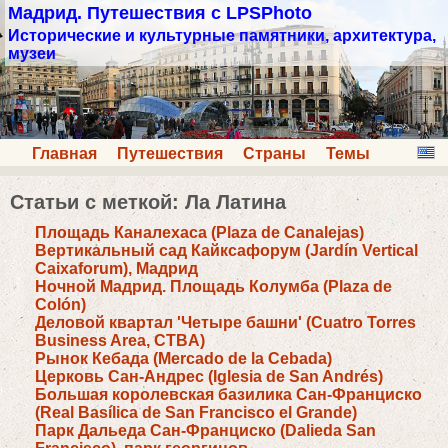
Мадрид. Путешествия с LPSPhoto
Исторические и культурные памятники, архитектура,
музеи
Главная
Путешествия
Страны
Темы
Статьи с меткой: Ла Латина
Площадь Каналехаса (Plaza de Canalejas)
Вертикальный сад Кайксафорум (Jardín Vertical
Caixaforum), Мадрид
Ночной Мадрид. Площадь Колумба (Plaza de
Colón)
Деловой квартал 'Четыре башни' (Cuatro Torres
Business Area, CTBA)
Рынок Кебада (Mercado de la Cebada)
Церковь Сан-Андрес (Iglesia de San Andrés)
Большая королевская базилика Сан-Франциско
(Real Basílica de San Francisco el Grande)
Парк Дальеда Сан-Франциско (Dalieda San