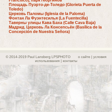
Francisco), парк георгинов
Площадь Пуэрто-де-Толедо (Glorieta Puerta de
Toledo)
Церковь Паломы (Iglesia de la Paloma)
Фонтан Ла Фуэнтесилья (La Fuentecilla)
Таверны улицы Кава Баха (Calle Cava Baja)
Мадрид. Церковь Ла Консепсьён (Basílica de la
Concepción de Nuestra Señora)
© 2014-2019 Paul Lansberg LPSPHOTO
о сайте | yсловия
использования | контакты