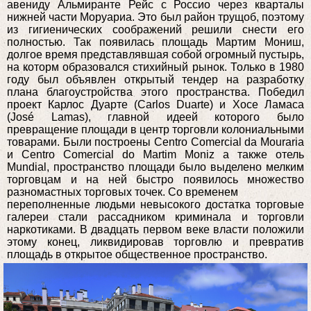
авениду Альмиранте Рейс с Россио через кварталы
нижней части Моруариа. Это был район трущоб, поэтому
из гигиенических соображений решили снести его
полностью. Так появилась площадь Мартим Мониш,
долгое время представлявшая собой огромный пустырь,
на которм образовался стихийный рынок. Только в 1980
году был объявлен открытый тендер на разработку
плана благоустройства этого пространства. Победил
проект Карлос Дуарте (Carlos Duarte) и Хосе Ламаса
(José Lamas), главной идеей которого было
превращение площади в центр торговли колониальными
товарами. Были построены Centro Comercial da Mouraria
и Centro Comercial do Martim Moniz а также отель
Mundial, пространство площади было выделено мелким
торговцам и на ней быстро появилось множество
разномастных торговых точек. Со временем
переполненные людьми невысокого достатка торговые
галереи стали рассадником криминала и торговли
наркотиками. В двадцать первом веке власти положили
этому конец, ликвидировав торговлю и превратив
площадь в открытое общественное пространство.