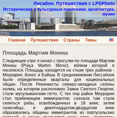
Лисабон. Путешествия с LPSPhoto
Исторические и культурные памятники, архитектура,
музеи
Главная
Путешествия
Страны
Темы
Площадь Мартим Мониш
Следующее утро я начал с прогулки по площади Мартим
Мониш (Praça Martim Moniz), вблизи которой я
поселился. Площадь находится на стыке трех районов -
Моурария, Анхос и Байша. В средневековом Лиссабоне
были определенные кварталы для национальных
общин. После Реконкисты северо-западные склоны
холма, на котором расположен Замок Святого Георгия,
стали мусульманским гетто. С тех пор район Моурария
стал прибежищем иммигрантов: сначала там стали
селиться рабы, освобожденных в 18 веке, затем
галисийцы, в девятнадцатом-двадцатом веке
образовались общины иммигрантов из португальских