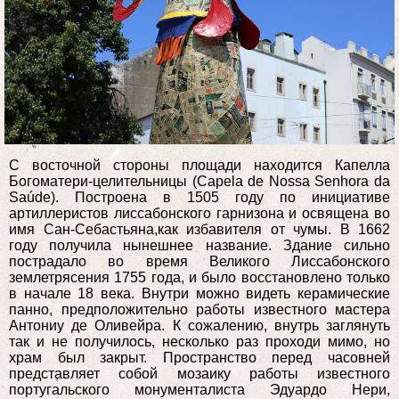
С восточной стороны площади находится Капелла
Богоматери-целительницы (Capela de Nossa Senhora da
Saúde). Построена в 1505 году по инициативе
артиллеристов лиссабонского гарнизона и освящена во
имя Сан-Себастьяна,как избавителя от чумы. В 1662
году получила нынешнее название. Здание сильно
пострадало во время Великого Лиссабонского
землетрясения 1755 года, и было восстановлено только
в начале 18 века. Внутри можно видеть керамические
панно, предположительно работы известного мастера
Антониу де Оливейра. К сожалению, внутрь заглянуть
так и не получилось, несколько раз проходи мимо, но
храм был закрыт. Пространство перед часовней
представляет собой мозаику работы известного
португальского монументалиста Эдуардо Нери,