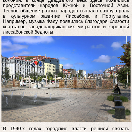
колоний, в конце двадцатого века здесь появились
представители народов Южной и Восточной Азии.
Тесное общение разных народов сыграло важную роль
в культурном развитии Лиссабона и Португалии.
Например, музыка Фаду появилась благодаря близости
кварталов западноафриканских мигрантов и коренной
лиссабонской бедноты.
В 1940-х годах городские власти решили связать