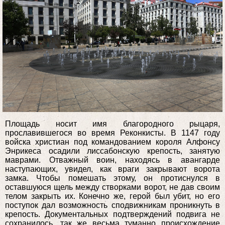
Площадь носит имя благородного рыцаря,
прославившегося во время Реконкисты. В 1147 году
войска христиан под командованием короля Алфонсу
Энрикеса осадили лиссабонскую крепость, занятую
маврами. Отважный воин, находясь в авангарде
наступающих, увидел, как враги закрывают ворота
замка. Чтобы помешать этому, он протиснулся в
оставшуюся щель между створками ворот, не дав своим
телом закрыть их. Конечно же, герой был убит, но его
поступок дал возможность сподвижникам проникнуть в
крепость. Документальных подтверждений подвига не
сохранилось, так же весьма туманно происхождение