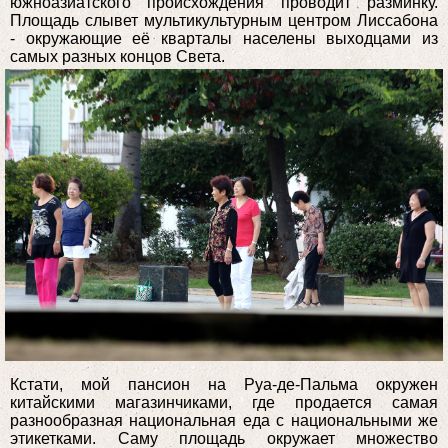
южноазиатского происхождения проводит разминку.
Площадь слывет мультикультурным центром Лиссабона
- окружающие её кварталы населены выходцами из
самых разных концов Света.
Кстати, мой пансион на Руа-де-Пальма окружен
китайскими магазинчиками, где продается самая
разнообразная национальная еда с национальными же
этикетками. Саму площадь окружает множество